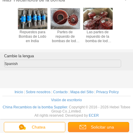
es de
Repuestos para
Partes de
Las partes de
China Re
to para
Bombas de Lodo
repuesto de
repuesto de la
para bom
de lodo
en India
bombas de lodo
bomba de lodo
lod
frica
en el Reino Unido
E4147U38
Impeller de
poliuretano
Cambie la lengua
Spanish
Inicio
|
Sobre nosotros
|
Contacto
|
Mapa del Sitio
|
Privacy Policy
Visión de escritorio
China Recambios de la bomba Supplier.
Copyright © 2016 - 2026 Hebei Tobee
Group Co.,Limited.
All rights reserved. Developed by
ECER
Chatea
Solicitar una