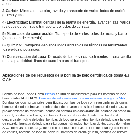
acero.
3
)
Carbón
: Minería de carbón, lavado y transporte de varios lodos de carbón
grueso y fino.
4) Electricidad
: Eliminar cenizas de la planta de energía, lavar cenizas, varios
residuos de cenizas o transporte de lodos de cenizas.
5) Materiales de construcción
: Transporte de varios lodos de arena y barro
(como lodo de cemento).
6) Químico
: Transporte de varios lodos abrasivos de fábricas de fertilizantes
fosfatados o potásicos.
7) Conservación del agua
: Dragado de lagos y ríos, sedimentos, arena, arcilla
de alta plasticidad, línea de succión para el transporte.
Aplicaciones de los repuestos de la bomba de lodo centrífuga de goma 4/3
C AH:
Bomba de lodo Tobee
Goma
Piezas
se utilizan ampliamente para las bombas de lodo
horizontales AH/HH/L/M,
Bombas de lodo verticales con revestimiento de goma SPR
,
Bombas de lodo horizontales centrífugas, bombas de lodo con revestimiento de goma,
bombas de lodo químicas, bombas de lodo de arena de sílice, bombas de lodo para el
procesamiento de minerales, bomba de pantalla de deshidratación, bombas de arena de
mineral, bomba de relaves, bombas de lodo para hincado de tuberías, bomba de
descarga de molino de bolas, bombas de lodo para túneles, bomba de lodo para tanque
de mezcla, bombas de lodo para trituradoras húmedas, bombas de descarga de molino
SAG, bombas de descarga de molino de bolas, bombas de lodo de descarga de molino
de varillas, bombas de lodo de ácido Ni, bombas de arena gruesa, bombas de relaves