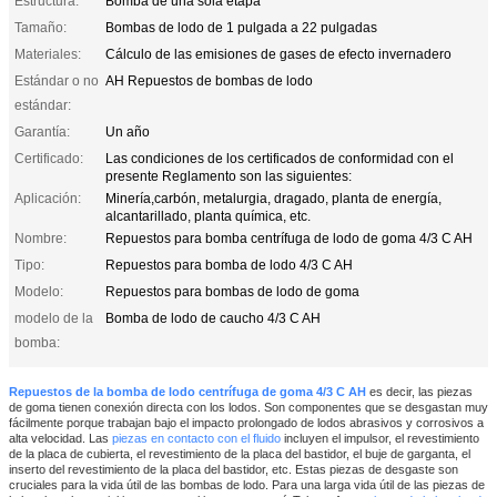
Estructura:
Bomba de una sola etapa
Tamaño:
Bombas de lodo de 1 pulgada a 22 pulgadas
Materiales:
Cálculo de las emisiones de gases de efecto invernadero
Estándar o no
AH Repuestos de bombas de lodo
estándar:
Garantía:
Un año
Certificado:
Las condiciones de los certificados de conformidad con el
presente Reglamento son las siguientes:
Aplicación:
Minería,carbón, metalurgia, dragado, planta de energía,
alcantarillado, planta química, etc.
Nombre:
Repuestos para bomba centrífuga de lodo de goma 4/3 C AH
Tipo:
Repuestos para bomba de lodo 4/3 C AH
Modelo:
Repuestos para bombas de lodo de goma
modelo de la
Bomba de lodo de caucho 4/3 C AH
bomba:
Repuestos de la bomba de lodo centrífuga de goma 4/3 C AH
es decir, las piezas
de goma tienen conexión directa con los lodos. Son componentes que se desgastan muy
fácilmente porque trabajan bajo el impacto prolongado de lodos abrasivos y corrosivos a
alta velocidad. Las
piezas en contacto con el fluido
incluyen el impulsor, el revestimiento
de la placa de cubierta, el revestimiento de la placa del bastidor, el buje de garganta, el
inserto del revestimiento de la placa del bastidor, etc. Estas piezas de desgaste son
cruciales para la vida útil de las bombas de lodo. Para una larga vida útil de las piezas de