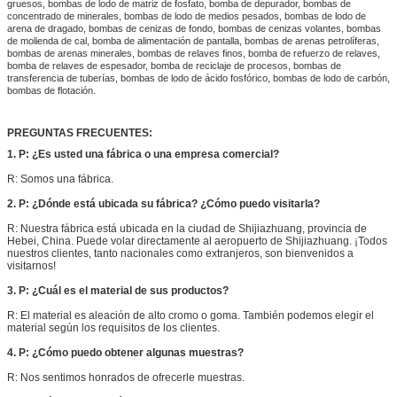
gruesos, bombas de lodo de matriz de fosfato, bomba de depurador, bombas de
concentrado de minerales, bombas de lodo de medios pesados, bombas de lodo de
arena de dragado, bombas de cenizas de fondo, bombas de cenizas volantes, bombas
de molienda de cal, bomba de alimentación de pantalla, bombas de arenas petrolíferas,
bombas de arenas minerales, bombas de relaves finos, bomba de refuerzo de relaves,
bomba de relaves de espesador, bomba de reciclaje de procesos, bombas de
transferencia de tuberías, bombas de lodo de ácido fosfórico, bombas de lodo de carbón,
bombas de flotación.
PREGUNTAS FRECUENTES:
1. P: ¿Es usted una fábrica o una empresa comercial?
R: Somos una fábrica.
2. P: ¿Dónde está ubicada su fábrica? ¿Cómo puedo visitarla?
R: Nuestra fábrica está ubicada en la ciudad de Shijiazhuang, provincia de
Hebei, China. Puede volar directamente al aeropuerto de Shijiazhuang. ¡Todos
nuestros clientes, tanto nacionales como extranjeros, son bienvenidos a
visitarnos!
3. P: ¿Cuál es el material de sus productos?
R: El material es aleación de alto cromo o goma. También podemos elegir el
material según los requisitos de los clientes.
4. P: ¿Cómo puedo obtener algunas muestras?
R: Nos sentimos honrados de ofrecerle muestras.