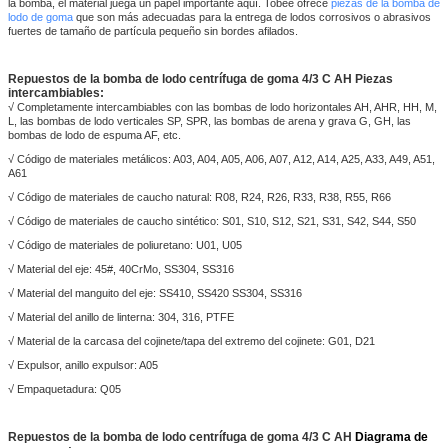
la bomba, el material juega un papel importante aquí. Tobee ofrece
piezas de la bomba de
lodo de goma
que son más adecuadas para la entrega de lodos corrosivos o abrasivos
fuertes de tamaño de partícula pequeño sin bordes afilados.
Repuestos de la bomba de lodo centrífuga de goma 4/3 C AH Piezas
intercambiables:
√ Completamente intercambiables con las bombas de lodo horizontales AH, AHR, HH, M,
L, las bombas de lodo verticales SP, SPR, las bombas de arena y grava G, GH, las
bombas de lodo de espuma AF, etc.
√ Código de materiales metálicos: A03, A04, A05, A06, A07, A12, A14, A25, A33, A49, A51,
A61
√ Código de materiales de caucho natural: R08, R24, R26, R33, R38, R55, R66
√ Código de materiales de caucho sintético: S01, S10, S12, S21, S31, S42, S44, S50
√ Código de materiales de poliuretano: U01, U05
√ Material del eje: 45#, 40CrMo, SS304, SS316
√ Material del manguito del eje: SS410, SS420 SS304, SS316
√ Material del anillo de linterna: 304, 316, PTFE
√ Material de la carcasa del cojinete/tapa del extremo del cojinete: G01, D21
√ Expulsor, anillo expulsor: A05
√ Empaquetadura: Q05
Repuestos de la bomba de lodo centrífuga de goma 4/3 C AH
Diagrama de