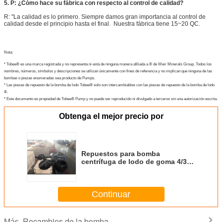
5. P: ¿Cómo hace su fábrica con respecto al control de calidad?
R: "La calidad es lo primero. Siempre damos gran importancia al control de
calidad desde el principio hasta el final. Nuestra fábrica tiene 15~20 QC.
Nota:
* Tobee® es una marca registrada y no representa ni está de ninguna manera afiliada a ® de Weir Minerals Group. Todos los
nombres, números, símbolos y descripciones se utilizan únicamente con fines de referencia y no implican que ninguna de las
bombas o piezas enumeradas sea producto de Pumps.
* Las piezas de repuesto de la bomba de lodo Tobee® solo son intercambiables con las piezas de repuesto de la bomba de lodo
®.
* Este documento es propiedad de Tobee® Pump y no puede ser reproducido ni divulgado a terceros sin una autorización escrita.
Obtenga el mejor precio por
Repuestos para bomba
centrífuga de lodo de goma 4/3 C
AH
Continuar
Recambios de la bomba
Más