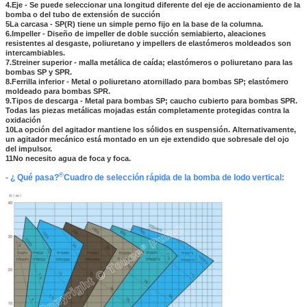
4.Eje - Se puede seleccionar una longitud diferente del eje de accionamiento de la
bomba o del tubo de extensión de succión
5La carcasa - SP(R) tiene un simple perno fijo en la base de la columna.
6.Impeller - Diseño de impeller de doble succión semiabierto, aleaciones
resistentes al desgaste, poliuretano y impellers de elastómeros moldeados son
intercambiables.
7.Streiner superior - malla metálica de caída; elastómeros o poliuretano para las
bombas SP y SPR.
8.Ferrilla inferior - Metal o poliuretano atornillado para bombas SP; elastómero
moldeado para bombas SPR.
9.Tipos de descarga - Metal para bombas SP; caucho cubierto para bombas SPR.
Todas las piezas metálicas mojadas están completamente protegidas contra la
oxidación
10La opción del agitador mantiene los sólidos en suspensión. Alternativamente,
un agitador mecánico está montado en un eje extendido que sobresale del ojo
del impulsor.
11No necesito agua de foca y foca.
®
- ¿ Qué pasa?
Cuadro de selección rápida de la bomba de lodo vertical: