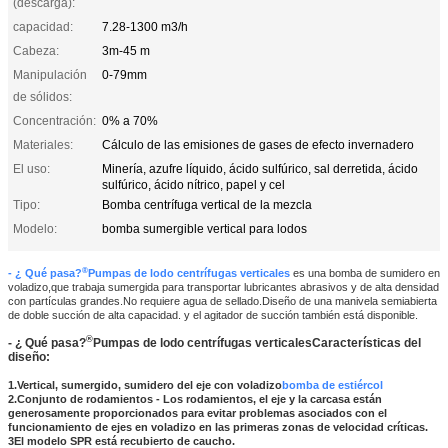
(descarga):
capacidad:
7.28-1300 m3/h
Cabeza:
3m-45 m
Manipulación
0-79mm
de sólidos:
Concentración:
0% a 70%
Materiales:
Cálculo de las emisiones de gases de efecto invernadero
El uso:
Minería, azufre líquido, ácido sulfúrico, sal derretida, ácido
sulfúrico, ácido nítrico, papel y cel
Tipo:
Bomba centrífuga vertical de la mezcla
Modelo:
bomba sumergible vertical para lodos
®
- ¿ Qué pasa?
Pumpas de lodo centrífugas verticales
es una bomba de sumidero en
voladizo,que trabaja sumergida para transportar lubricantes abrasivos y de alta densidad
con partículas grandes.No requiere agua de sellado.Diseño de una manivela semiabierta
de doble succión de alta capacidad. y el agitador de succión también está disponible.
®
- ¿ Qué pasa?
Pumpas de lodo centrífugas verticales
Características del
diseño:
1.Vertical, sumergido, sumidero del eje con voladizo
bomba de estiércol
2.Conjunto de rodamientos - Los rodamientos, el eje y la carcasa están
generosamente proporcionados para evitar problemas asociados con el
funcionamiento de ejes en voladizo en las primeras zonas de velocidad críticas.
3El modelo SPR está recubierto de caucho.