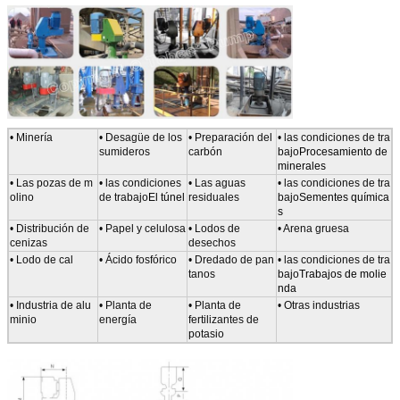
• Minería
• Desagüe de los
• Preparación del
• las condiciones de tra
sumideros
carbón
bajo
Procesamiento de
minerales
• Las pozas de m
• las condiciones
• Las aguas
• las condiciones de tra
olino
de trabajo
El túnel
residuales
bajo
Sementes química
s
• Distribución de
• Papel y celulosa
• Lodos de
• Arena gruesa
cenizas
desechos
• Lodo de cal
• Ácido fosfórico
• Dredado de pan
• las condiciones de tra
tanos
bajo
Trabajos de molie
nda
• Industria de alu
• Planta de
• Planta de
• Otras industrias
minio
energía
fertilizantes de
potasio