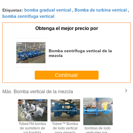
bomba gradual vertical
Bomba de turbina vertical
Etiquetas:
,
,
bomba centrífuga vertical
Obtenga el mejor precio por
Bomba centrífuga vertical de la
mezcla
Continuar
Bomba vertical de la mezcla
Más
as de
TobeeTM bomba
Tobee™ Bomba
Fabricante de
Fabrican
cción de
de sumidero de
de lodo vertical
bombas de lodo
bombas d
ho de
sal fundida
para minería
verticales para
sumerg