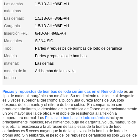
Las demás
1.5/1B-AH~8/6E-AH
máquinas:
Las demás:
1.5/1B-AH~8/6E-AH
Garganta:
1.5/1B-AH~8/6E-AH
Inserción FPL:
6/4D-AH~8/6E-AH
Materiales:
Si3N4-SiC
Tipo:
Partes y repuestos de bombas de lodo de cerámica
Modelo:
Partes y repuestos de bombas
material:
Las demás
modelo de la
AH bomba de la mezcla
bomba:
Piezas y repuestos de bombas de lodo cerámicas en el Reino Unido
es un
tipo de material inorgánico no metálico. Su rendimiento resistente al desgaste
es 5 veces superior al del cromo alto, con una dureza Mohs de 8.9, solo
después del diamante y el nitruro de boro cúbico. En comparación con
productos similares, la densidad de la cerámica de Tobee es aproximadamente
un 5% mayor que la de otros, y el doble de resistencia a la flexión a
temperatura normal. Los
Piezas de bombas de lodo cerámicas
incluyen
principalmente impulsor, revestimientos, buje de garganta, voluta, manguito de
eje, etc.
la resistencia a la abrasión de las piezas de la bomba de lodo
cerámicas es 5 veces mayor que la de las piezas de la bomba de lodo de
cromo alto. Sin embargo, el peso de los repuestos cerámicos es solo 1/3 del de
los repuestos de cromo.