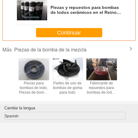
Piezas y repuestos para bombas
de lodos cerámicos en el Reino
Unido
Continuar
Piezas de la bomba de la mezcla
Más
os para
Piezas para
Partes de uso de
Fabricante de
Piezas 
de Lodo
bombas de lodo,
bombas de goma
repuestos para
bomba de 
Piezas de bomba
para lodo
bombas de lodos
metal y 
de goma
de poliuretano
Cambie la lengua
Spanish