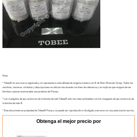
Nota:
* Tobee® es una marca registrada y no representa ni está afiliada de ninguna manera con ® de Weir Minerals Group. Todos los
nombres, números, símbolos y descripciones se utilizan únicamente con fines de referencia y no implican que ninguna de las
bombas o piezas enumeradas sea producto de Pumps.
* Los manguitos de eje cerámicos de la bomba de lodo Tobee® solo son intercambiables con los manguitos de eje cerámicos de
la bomba de lodo ®.
* Este documento es propiedad de Tobee® Pump y no puede ser reproducido ni divulgado a terceros sin una autorización escrita.
Obtenga el mejor precio por