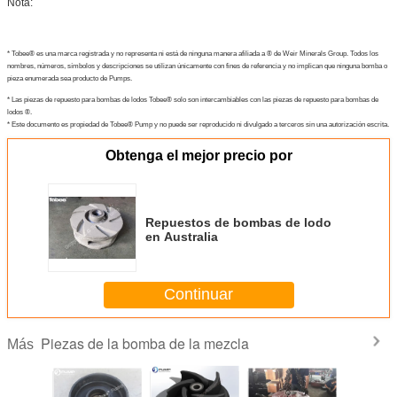
Nota:
* Tobee® es una marca registrada y no representa ni está de ninguna manera afiliada a ® de Weir Minerals Group. Todos los
nombres, números, símbolos y descripciones se utilizan únicamente con fines de referencia y no implican que ninguna bomba o
pieza enumerada sea producto de Pumps.
* Las piezas de repuesto para bombas de lodos Tobee® solo son intercambiables con las piezas de repuesto para bombas de
lodos ®.
* Este documento es propiedad de Tobee® Pump y no puede ser reproducido ni divulgado a terceros sin una autorización escrita.
Obtenga el mejor precio por
Repuestos de bombas de lodo
en Australia
Continuar
Piezas de la bomba de la mezcla
Más