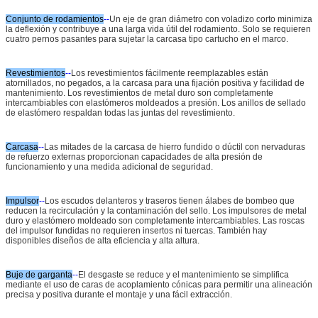
Conjunto de rodamientos
--
Un eje de gran diámetro con voladizo corto minimiza
la deflexión y contribuye a una larga vida útil del rodamiento. Solo se requieren
cuatro pernos pasantes para sujetar la carcasa tipo cartucho en el marco.
Revestimientos
--
Los revestimientos fácilmente reemplazables están
atornillados, no pegados, a la carcasa para una fijación positiva y facilidad de
mantenimiento. Los revestimientos de metal duro son completamente
intercambiables con elastómeros moldeados a presión. Los anillos de sellado
de elastómero respaldan todas las juntas del revestimiento.
Carcasa
--
Las mitades de la carcasa de hierro fundido o dúctil con nervaduras
de refuerzo externas proporcionan capacidades de alta presión de
funcionamiento y una medida adicional de seguridad.
Impulsor
--
Los escudos delanteros y traseros tienen álabes de bombeo que
reducen la recirculación y la contaminación del sello. Los impulsores de metal
duro y elastómero moldeado son completamente intercambiables. Las roscas
del impulsor fundidas no requieren insertos ni tuercas. También hay
disponibles diseños de alta eficiencia y alta altura.
Buje de garganta
--
El desgaste se reduce y el mantenimiento se simplifica
mediante el uso de caras de acoplamiento cónicas para permitir una alineación
precisa y positiva durante el montaje y una fácil extracción.