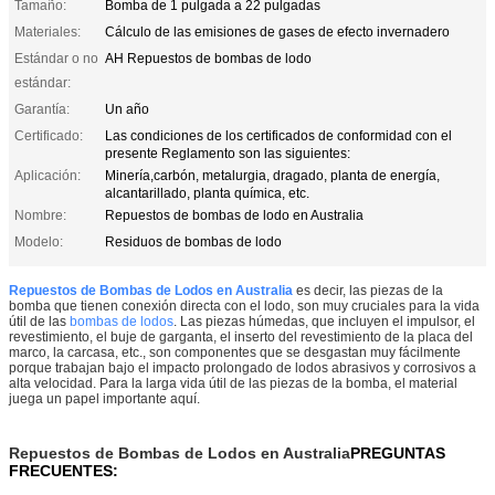
Tamaño:
Bomba de 1 pulgada a 22 pulgadas
Materiales:
Cálculo de las emisiones de gases de efecto invernadero
Estándar o no
AH Repuestos de bombas de lodo
estándar:
Garantía:
Un año
Certificado:
Las condiciones de los certificados de conformidad con el
presente Reglamento son las siguientes:
Aplicación:
Minería,carbón, metalurgia, dragado, planta de energía,
alcantarillado, planta química, etc.
Nombre:
Repuestos de bombas de lodo en Australia
Modelo:
Residuos de bombas de lodo
Repuestos de Bombas de Lodos en Australia
es decir, las piezas de la
bomba que tienen conexión directa con el lodo, son muy cruciales para la vida
útil de las
bombas de lodos
. Las piezas húmedas, que incluyen el impulsor, el
revestimiento, el buje de garganta, el inserto del revestimiento de la placa del
marco, la carcasa, etc., son componentes que se desgastan muy fácilmente
porque trabajan bajo el impacto prolongado de lodos abrasivos y corrosivos a
alta velocidad. Para la larga vida útil de las piezas de la bomba, el material
juega un papel importante aquí.
Repuestos de Bombas de Lodos en Australia
PREGUNTAS
FRECUENTES: