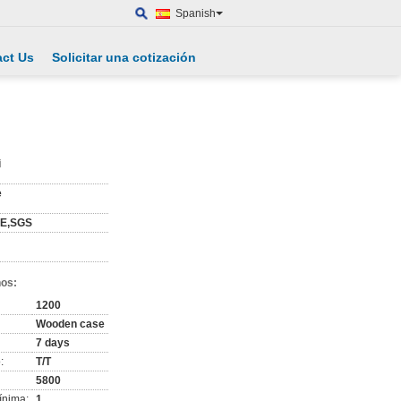
Spanish
ct Us
Solicitar una cotización
i
e
CE,SGS
nos:
1200
Wooden case
7 days
:
T/T
5800
ínima:
1