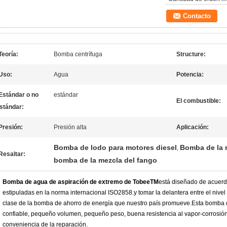
Contacto
Teoría:
Bomba centrífuga
Structure:
Uso:
Agua
Potencia:
Estándar o no
estándar
El combustible:
stándar:
Presión:
Presión alta
Aplicación:
Bomba de lodo para motores diesel
Bomba de la 
,
Resaltar:
bomba de la mezcla del fango
Bomba de agua de aspiración de extremo de TobeeTM
está diseñado de acuerd
estipuladas en la norma internacional ISO2858.y tomar la delantera entre el nivel 
clase de la bomba de ahorro de energía que nuestro país promueve.Esta bomba d
confiable, pequeño volumen, pequeño peso, buena resistencia al vapor-corrosión
conveniencia de la reparación.