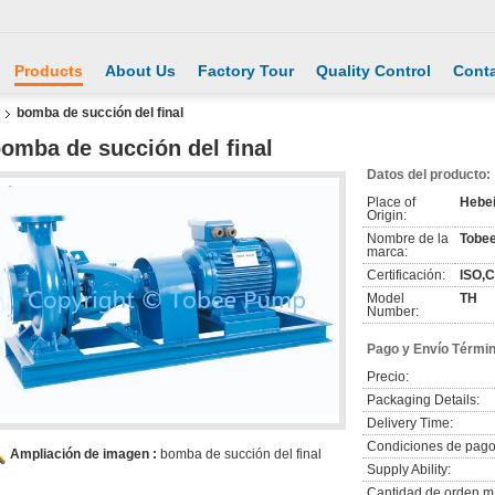
Products
About Us
Factory Tour
Quality Control
Conta
l
bomba de succión del final
omba de succión del final
Datos del producto:
Place of
Hebe
Origin:
Nombre de la
Tobe
marca:
Certificación:
ISO,
Model
TH
Number:
Pago y Envío Térmi
Precio:
Packaging Details:
Delivery Time:
Condiciones de pago
Ampliación de imagen :
bomba de succión del final
Supply Ability:
Cantidad de orden m