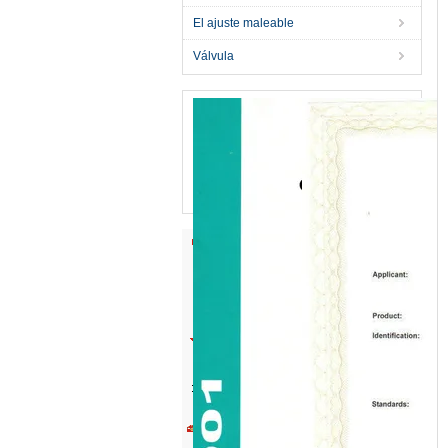
El ajuste maleable
Válvula