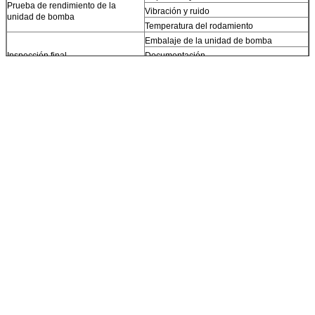
Prueba de rendimiento de la
Vibración y ruido
unidad de bomba
Temperatura del rodamiento
Embalaje de la unidad de bomba
Inspección final
Documentación
Partes de repuesto y accesorios