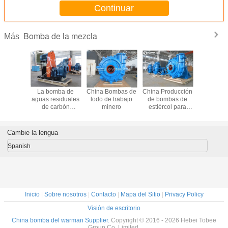
Continuar
Bomba de la mezcla
Más
 MAN
La bomba de
China Bombas de
China Producción
Bomba
ción de
aguas residuales
lodo de trabajo
de bombas de
estiér
as de
de carbón
minero
estiércol para
centrífuga
ol China
Tobee®
hombres de
de Ch
guerra
Cambie la lengua
Spanish
Inicio
|
Sobre nosotros
|
Contacto
|
Mapa del Sitio
|
Privacy Policy
Visión de escritorio
China bomba del warman Supplier.
Copyright © 2016 - 2026 Hebei Tobee
Group Co.,Limited.