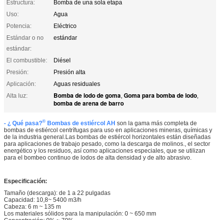
Estructura:
Bomba de una sola etapa
Uso:
Agua
Potencia:
Eléctrico
Estándar o no
estándar
estándar:
El combustible:
Diésel
Presión:
Presión alta
Aplicación:
Aguas residuales
Bomba de lodo de goma
Goma para bomba de lodo
Alta luz:
,
,
bomba de arena de barro
®
- ¿ Qué pasa?
Bombas de estiércol AH
son la gama más completa de
bombas de estiércol centrífugas para uso en aplicaciones mineras, químicas y
de la industria general.Las bombas de estiércol horizontales están diseñadas
para aplicaciones de trabajo pesado, como la descarga de molinos., el sector
energético y los residuos, así como aplicaciones especiales, que se utilizan
para el bombeo continuo de lodos de alta densidad y de alto abrasivo.
Especificación:
Tamaño (descarga): de 1 a 22 pulgadas
Capacidad: 10,8~ 5400 m3/h
Cabeza: 6 m ~ 135 m
Los materiales sólidos para la manipulación: 0 ~ 650 mm