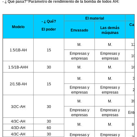
®
- ¿ Qué pasa?
Parámetro de rendimiento de la bomba de lodos AH:
El material
- ¿ Qué?
Cap
Modelo
Las demás
El poder
Envasado
máquinas
(
M.
M.
12.
1.5/1B-AH
15
Empresas y
Empresas y
10.
empresas
empresas
1.5/1B-AHH
30
M.
M.
16.
M.
M.
32
2/1.5B-AH
15
Empresas y
Empresas y
25
empresas
empresas
M.
M.
39.
3/2C-AH
30
Empresas y
Empresas y
Entre
empresas
empresas
4/3C-AH
30
M.
M.
86.
4/3D-AH
60
4/3C-AH
30
Empresas y
Empresas y