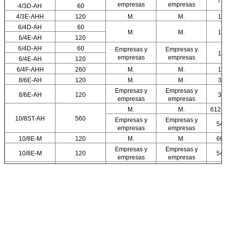
79.
empresas
empresas
4/3D-AH
60
4/3E-AHH
120
M.
M.
12
6/4D-AH
60
M.
M.
16
6/4E-AH
120
6/4D-AH
60
Empresas y
Empresas y
14
empresas
empresas
6/4E-AH
120
6/4F-AHH
260
M.
M.
10
8/6E-AH
120
M.
M.
36
Empresas y
Empresas y
8/6E-AH
120
32
empresas
empresas
M.
M.
612 h
10/8ST-AH
560
Empresas y
Empresas y
540
empresas
empresas
10/8E-M
120
M.
M.
666
Empresas y
Empresas y
10/8E-M
120
540
empresas
empresas
M.
M.
936 h
12/10ST-AH
560
M.
M.
720
M.
M.
126
14/12ST-AH
560
Empresas y
Empresas y
115
empresas
empresas
16/14ST-AH
560
M.
M.
136