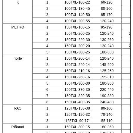
K
1
100TXL-100-22
60-120
2
100TXL-130-45
80-160
3
100TXL-140-50
85-170
4
100TXL-200-55
120-240
METRO
1
150TXL-160-15
95-190
2
150TXL-200-25
120-240
25
3
150TXL-220-30
130-260
4
150TXL-200-20
120-240
21
5
150TXL-300-25
180-360
2
norte
1
150TXL-200-14
120-240
2
150TXL-240-14
145-290
3
150TXL-210-16
125-250
4
150TXL-260-16
155-310
5
150TXL-300-30
180-360
2
6
150TXL-370-30
220-440
2
7
150TXL-320-35
190-380
8
150TXL-400-35
240-480
PAG
1
125TXL-130-38
80-160
4
2
125TXL-120-32
70-140
3
125TXL-90-17
55-110
1
Riñonal
1
150TXL-300-15
180-360