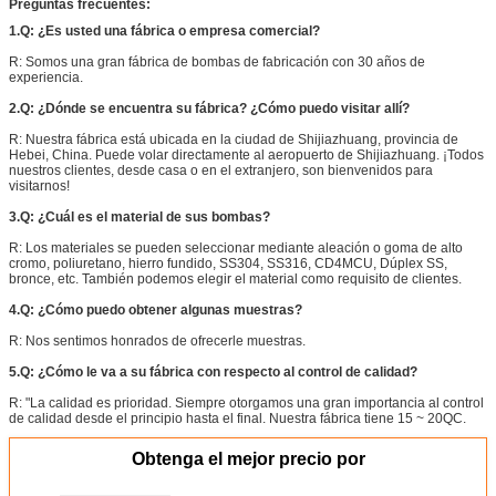
Preguntas frecuentes:
1.Q: ¿Es usted una fábrica o empresa comercial?
R: Somos una gran fábrica de bombas de fabricación con 30 años de
experiencia.
2.Q: ¿Dónde se encuentra su fábrica? ¿Cómo puedo visitar allí?
R: Nuestra fábrica está ubicada en la ciudad de Shijiazhuang, provincia de
Hebei, China. Puede volar directamente al aeropuerto de Shijiazhuang. ¡Todos
nuestros clientes, desde casa o en el extranjero, son bienvenidos para
visitarnos!
3.Q: ¿Cuál es el material de sus bombas?
R: Los materiales se pueden seleccionar mediante aleación o goma de alto
cromo, poliuretano, hierro fundido, SS304, SS316, CD4MCU, Dúplex SS,
bronce, etc. También podemos elegir el material como requisito de clientes.
4.Q: ¿Cómo puedo obtener algunas muestras?
R: Nos sentimos honrados de ofrecerle muestras.
5.Q: ¿Cómo le va a su fábrica con respecto al control de calidad?
R: "La calidad es prioridad. Siempre otorgamos una gran importancia al control
de calidad desde el principio hasta el final. Nuestra fábrica tiene 15 ~ 20QC.
Obtenga el mejor precio por