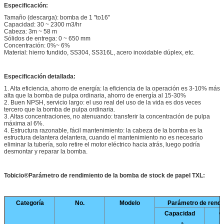
Especificación:
Tamaño (descarga): bomba de 1 "to16"
Capacidad: 30 ~ 2300 m3/hr
Cabeza: 3m ~ 58 m
Sólidos de entrega: 0 ~ 650 mm
Concentración: 0%~ 6%
Material: hierro fundido, SS304, SS316L, acero inoxidable dúplex, etc.
Especificación detallada:
1. Alta eficiencia, ahorro de energía: la eficiencia de la operación es 3-10% más
alta que la bomba de pulpa ordinaria, ahorro de energía al 15-30%
2. Buen NPSH, servicio largo: el uso real del uso de la vida es dos veces
tercero que la bomba de pulpa ordinaria.
3. Altas concentraciones, no atenuando: transferir la concentración de pulpa
máxima al 6%.
4. Estructura razonable, fácil mantenimiento: la cabeza de la bomba es la
estructura delantera delantera, cuando el mantenimiento no es necesario
eliminar la tubería, solo retire el motor eléctrico hacia atrás, luego podría
desmontar y reparar la bomba.
Tobicio
®
Parámetro de rendimiento de la bomba de stock de papel TXL:
Categoría
No
.
Modelo
Parámetro de rendi
Capacidad
C