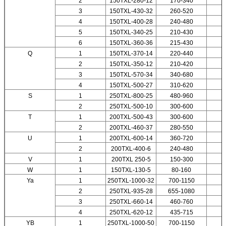
2
150TXL-280-12
170-340
3
150TXL-430-32
260-520
4
150TXL-400-28
240-480
5
150TXL-340-25
210-430
6
150TXL-360-36
215-430
Q
1
150TXL-370-14
220-440
2
150TXL-350-12
210-420
3
150TXL-570-34
340-680
4
150TXL-500-27
310-620
S
1
250TXL-800-25
480-960
2
2
250TXL-500-10
300-600
T
1
200TXL-500-43
300-600
2
200TXL-460-37
280-550
U
1
200TXL-600-14
360-720
2
200TXL-400-6
240-480
V
1
200TXL 250-5
150-300
W
1
150TXL-130-5
80-160
Ya
1
250TXL-1000-32
700-1150
2
250TXL-935-28
655-1080
3
250TXL-660-14
460-760
4
250TXL-620-12
435-715
YB
1
250TXL-1000-50
700-1150