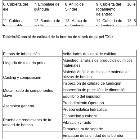
6. Cubierta del
7. Embalaje de
8. Anillo de
9. Cubierta del
10. eje
eje
glándula
Slinger
rodamiento
delantero
11. Cubierta
12. Bandera de
13. Marco de
14. Cubierta de
15. Ba
transpirable
aceite
rodamiento
rodamiento de
apoyo
espalda
Tobicio
®
Control de calidad de la bomba de stock de papel TXL:
16. Acoplamiento
17. Acoplamiento
18. Placa de base
19. Motor
20.
en el extremo de
para el extremo
eléctrico
Coupli
la bomba
del motor
Etapas de fabricación
Actividades de cotrol de calidad
Muestreo, análisis de productos químicos
Llegada de materia prima
materiales
Material Análisis químico de material de
piezas de bomba
Casting y composición
Inspección de calidad de fundición
Inspección de precisión de dimensión
Mecanizado de componentes
clave
Equilibrio del impulsor
Procedimiento Operaion
Asamblea general
Prueba estática hidráulica
Capacidad y cabeza
Prueba de rendimiento de la
Vibración y ruido
unidad de bomba
Temperatura de soporte
Empaque de la unidad de la bomba