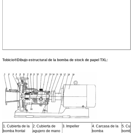
Tobicio
®
Dibujo estructural de la bomba de stock de papel TXL:
1. Cubierta de la
2. Cubierta de
3. Impeller
4. Carcasa de la
5. Cubi
bomba frontal
agujero de mano
bomba
bomba