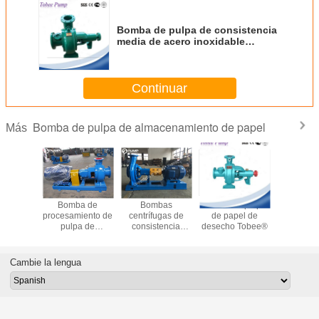
Bomba de pulpa de consistencia
media de acero inoxidable
Tobee®
Continuar
Bomba de pulpa de almacenamiento de papel
Más
ntrífuga
Bomba de
Bombas
Bomba de pulpa
Bomb
ra
procesamiento de
centrífugas de
de papel de
centrífu
iento de
pulpa de
consistencia
desecho Tobee®
consist
Tobee®
consistencia
media Tobee®
media T
media Tobee®
para la industria
del papel y la
Cambie la lengua
celulosa